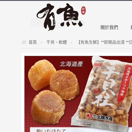
關於我們
首頁
干貝、軟體
【有魚生鮮】**即期品出清 *
-
-