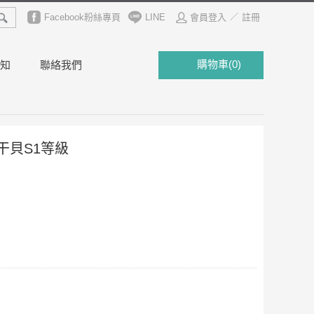
魚子
草蝦
Facebook粉絲專頁
明蝦
LINE
會員登入
註冊
／
購物車
(
0
)
知
聯絡我們
干貝S1等級