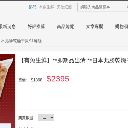
熱門
有魚生鮮
天使紅蝦
熟白蝦
龍膽石斑
日本干貝
烏
最新消息
好評推薦
商品總覽
文章專欄
購物須
*日本北勝乾燥干貝S1等級
【有魚生鮮】**即期品出清 **日本北勝乾燥
$2395
$1868
單價:
購買數量