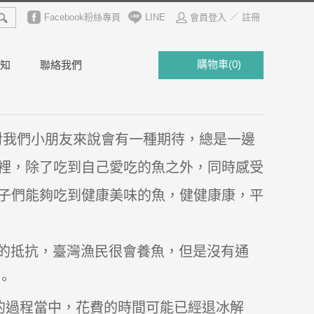
魚子
草蝦
Facebook粉絲專頁
明蝦
LINE
會員登入
註冊
／
購物車
(
0
)
知
聯絡我們
對我們小朋友來說會有一種期待，總是一邊
裡，除了吃到自己愛吃的魚之外，同時感受
子們能夠吃到健康美味的魚，健健康康，平
的抵抗，臺灣漁民很會養魚，但是沒有通
。
的過程當中，花費的時間可能已經退冰解