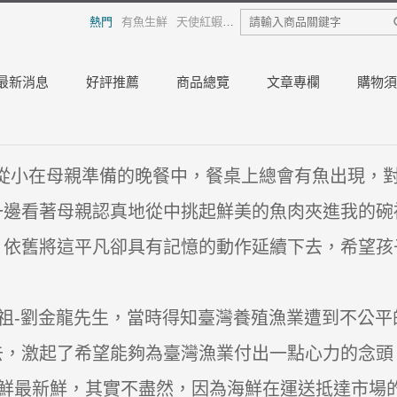
熱門
有魚生鮮
天使紅蝦
熟白蝦
龍膽石斑
日本干貝
烏
最新消息
好評推薦
商品總覽
文章專欄
購物須
從小在母親準備的晚餐中，餐桌上總會有魚出現，
一邊看著母親認真地從中挑起鮮美的魚肉夾進我的碗
，依舊將這平凡卻具有記憶的動作延續下去，希望孩
祖-劉金龍先生，當時得知臺灣養殖漁業遭到不公平
去，激起了希望能夠為臺灣漁業付出一點心力的念頭
鮮最新鮮，其實不盡然，因為海鮮在運送抵達市場