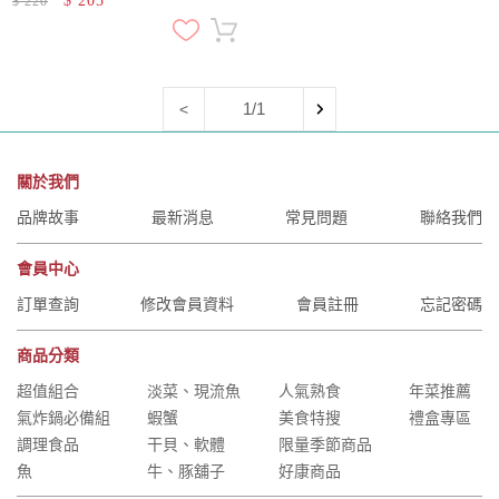
$
205
$
220
1/1
<
關於我們
品牌故事
最新消息
常見問題
聯絡我們
會員中心
訂單查詢
修改會員資料
會員註冊
忘記密碼
商品分類
超值組合
淡菜、現流魚
人氣熟食
年菜推薦
氣炸鍋必備組
蝦蟹
美食特搜
禮盒專區
調理食品
干貝、軟體
限量季節商品
魚
牛、豚舖子
好康商品