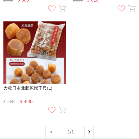
$
588
$
820
$
705
$
983
大款日本北勝乾燥干貝(L)
$
4085
$
4490
1/1
<