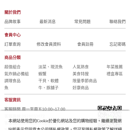
關於我們
品牌故事
最新消息
常見問題
聯絡我們
會員中心
訂單查詢
修改會員資料
會員註冊
忘記密碼
商品分類
超值組合
淡菜、現流魚
人氣熟食
年菜推薦
氣炸鍋必備組
蝦蟹
美食特搜
禮盒專區
調理食品
干貝、軟體
限量季節商品
魚
牛、豚舖子
好康商品
客服資訊
客服時間 周一至周五10:00~17:00
客服專線 0978033872
本網站使用您的Cookie於優化網站及您的購物經驗。繼續瀏覽網
客服信箱 richfish5888@gmail.com
站即表示您同意本公司隱私權政策，您可至隱私權政策了解詳細
客服1對1 加LINE(右QR code圖)