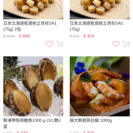
日本北海道乾燥帆立貝柱SA1
日本北海道乾燥帆立貝柱SA1
(75g) 2包
(75g)
$
880
$
450
$
1024
$
512
鮮凍帶殼熟鮑魚1000 g (10 顆)/
超大鮮甜熟白蝦 1000g
盒