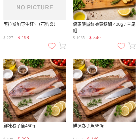
阿拉斯加野生紅?（石狗公）
優惠限量鮮凍黃鰭鯛 400g / 三尾
組
$
198
$
840
$
227
$
1065
鮮凍春子魚450g
鮮凍春子魚550g