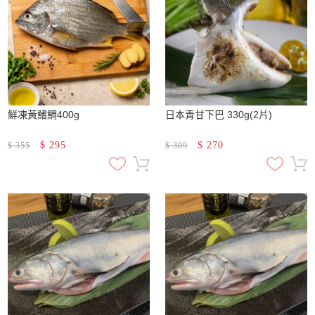
鮮凍黃鰭鯛400g
日本青甘下巴 330g(2片)
$
295
$
270
$
355
$
309