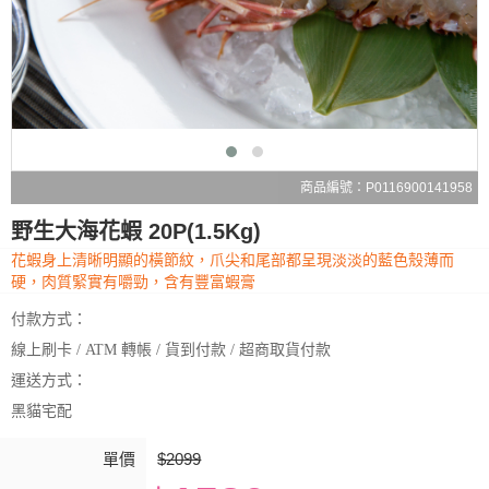
商品編號：P0116900141958
野生大海花蝦 20P(1.5Kg)
花蝦身上清晰明顯的橫節紋，爪尖和尾部都呈現淡淡的藍色殼薄而
硬，肉質緊實有嚼勁，含有豐富蝦膏
付款方式：
線上刷卡 / ATM 轉帳 / 貨到付款 / 超商取貨付款
運送方式：
黑貓宅配
單價
$2099