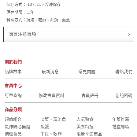
保存方式：-18℃ 以下冷凍保存
保存期限：二年
料理方式：燒烤、乾煎、紅燒、蒸煮
購買注意事項
關於我們
品牌故事
最新消息
常見問題
聯絡我們
會員中心
訂單查詢
修改會員資料
會員註冊
忘記密碼
商品分類
超值組合
淡菜、現流魚
人氣熟食
年菜推薦
氣炸鍋必備組
蝦蟹
美食特搜
禮盒專區
調理食品
干貝、軟體
限量季節商品