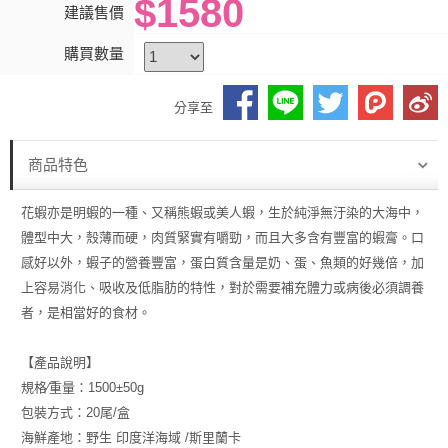
$1580
建議售價
購買數量
分享至
商品特色
花蝦亦是明蝦的一種、又稱熊蝦或美人蝦，生於純淨無汙染的大海中，
體型中大，殼薄而硬，肉質緊實有嚼勁，而且大多含有豐富的蝦膏。口
感好以外，蝦子的營養豐富，蛋白質含量是奶、蛋、魚類的好幾倍，加
上容易消化、吸收及低脂肪的特性，對於需要補充體力或病後必須調養
者，是相當好的食材。
【產品說明】
規格∕重量：1500±50g
包裝方式：20尾/盒
海鮮產地：野生 印度洋海域 /斯里蘭卡