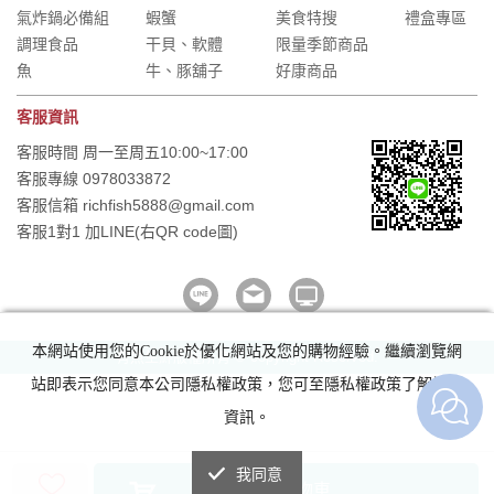
氣炸鍋必備組
蝦蟹
美食特搜
禮盒專區
調理食品
干貝、軟體
限量季節商品
魚
牛、豚舖子
好康商品
客服資訊
客服時間 周一至周五10:00~17:00
客服專線 0978033872
客服信箱 richfish5888@gmail.com
客服1對1 加LINE(右QR code圖)
本網站使用您的Cookie於優化網站及您的購物經驗。繼續瀏覽網
有魚生鮮版權所有 © copyright Reserved.
站即表示您同意本公司隱私權政策，您可至隱私權政策了解詳細
資訊。
我同意
加入購物車