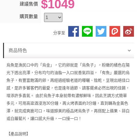
$1049
建議售價
購買數量
分享至
商品特色
烏魚是漁民口中的「烏金」，它的卵就是「烏魚子」，粉嫩的橘色在陽
光下透出亮澤，分布均勻的油脂一入口就香氣四溢，「有魚」嚴選的烏
魚子，有豐富飽滿的卵，再經過經驗老道的曝曬、陰乾，呈現出絕佳口
感，是許多饕客們的最愛，也是逢年過節、請客擺桌必然出現的佳餚，
增添許多喜氣。 由於烏魚子本身就帶有濃郁鮮味，因此烹調方式簡單
多元，可用高粱酒浸泡30分鐘，再火烤表面約3分鐘，直到轉為金黃色
澤，就完成爽脆可口，味道醇美的極品烤烏魚子，再搭配上蘋果、蒜白
或白蘿蔔片，讓口感大升級，一口接一口！
【產品說明】