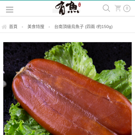
0
首頁
美食特搜
台南頂級烏魚子 (四兩 /約150g)
-
-