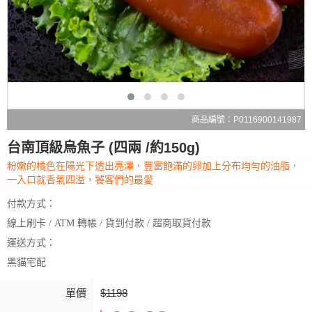
商品編號：P0116900141987
台南頂級烏魚子 (四兩 /約150g)
粉嫩的橘色在陽光下透出亮澤，豐富飽滿的卵加上分布均勻的油脂，
一入口就香氣四溢，饕客們的最愛
付款方式：
線上刷卡 / ATM 轉帳 / 貨到付款 / 超商取貨付款
運送方式：
黑貓宅配
單價
$1198