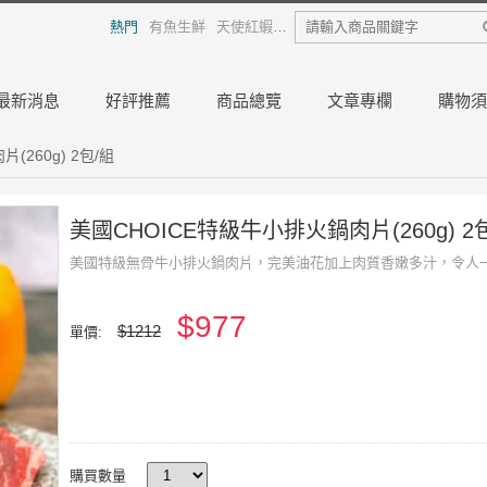
熱門
有魚生鮮
天使紅蝦
熟白蝦
龍膽石斑
日本干貝
烏
最新消息
好評推薦
商品總覽
文章專欄
購物須
260g) 2包/組
美國CHOICE特級牛小排火鍋肉片(260g) 2
美國特級無骨牛小排火鍋肉片，完美油花加上肉質香嫩多汁，令人
$977
$1212
單價:
購買數量