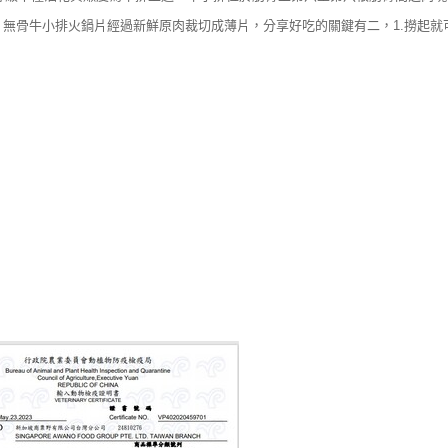
無骨牛小排火鍋片經過新鮮原肉裁切成薄片，分享好吃的關鍵有二，1.撈起就可