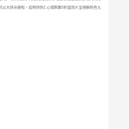
以大快朵頤啦，這時快快2.心理默數5秒當肉片呈現鮮粉色九