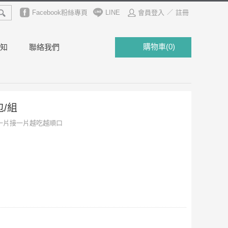
魚子
草蝦
Facebook粉絲專頁
明蝦
LINE
會員登入
註冊
／
購物車
(
0
)
知
聯絡我們
包/組
一片接一片越吃越順口