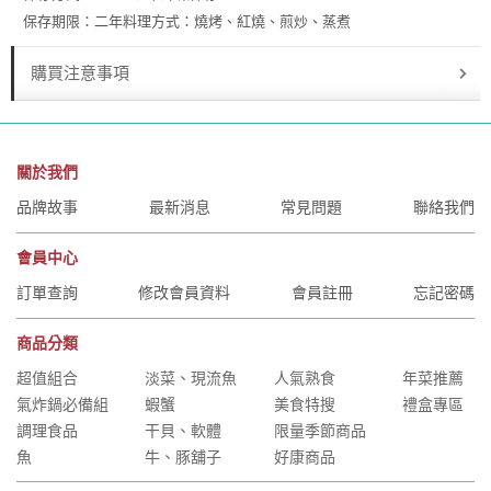
保存期限：二年料理方式：燒烤、紅燒、煎炒、蒸煮
購買注意事項
關於我們
品牌故事
最新消息
常見問題
聯絡我們
會員中心
訂單查詢
修改會員資料
會員註冊
忘記密碼
商品分類
超值組合
淡菜、現流魚
人氣熟食
年菜推薦
氣炸鍋必備組
蝦蟹
美食特搜
禮盒專區
調理食品
干貝、軟體
限量季節商品
魚
牛、豚舖子
好康商品