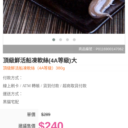
商品編號：P0116900147062
頂級鮮活船凍軟絲(4A等級)大
頂級鮮活船凍軟絲（4A等級）380g
付款方式：
線上刷卡 / ATM 轉帳 / 貨到付款 / 超商取貨付款
運送方式：
黑貓宅配
單價
$289
$240
建議售價