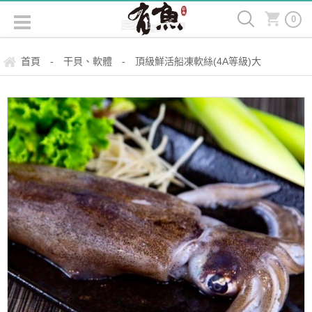
0
首頁
干貝、軟體
頂級鮮活船凍軟絲(4A等級)大
-
-