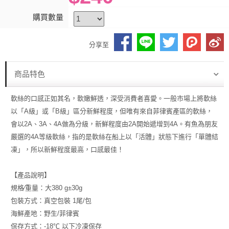
購買數量
分享至
商品特色
軟絲的口感正如其名，軟嫩鮮透，深受消費者喜愛。一般市場上將軟絲
以「A級」或「B級」區分新鮮程度，但唯有來自菲律賓產區的軟絲，
會以2A、3A、4A做為分級，新鮮程度由2A開始遞增到4A。有魚為朋友
嚴選的4A等級軟絲，指的是軟絲在船上以「活體」狀態下進行「單體結
凍」，所以新鮮程度最高，口感最佳！
【產品說明】
規格∕重量：大380 g±30g
包裝方式：真空包裝 1尾/包
海鮮產地：野生/菲律賓
保存方式：-18℃ 以下冷凍保存