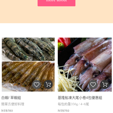
白蝦/ 草蝦組
基隆船凍大尾小卷4包優惠組
簡單方便好料理
每包約重350g / 4~6尾
NT$783
NT$792