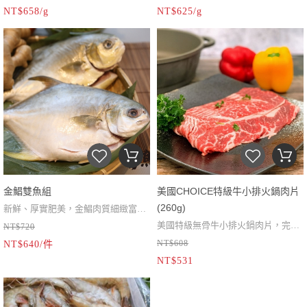
NT$658/g
NT$625/g
金鯧雙魚組
美國CHOICE特級牛小排火鍋肉片
(260g)
新鮮、厚實肥美，金鯧肉質細緻富營
美國特級無骨牛小排火鍋肉片，完美
NT$720
養，2尾組合最划算
NT$608
NT$640/件
油花加上肉質香嫩多汁，令人一片接
NT$531
一片越吃越順口