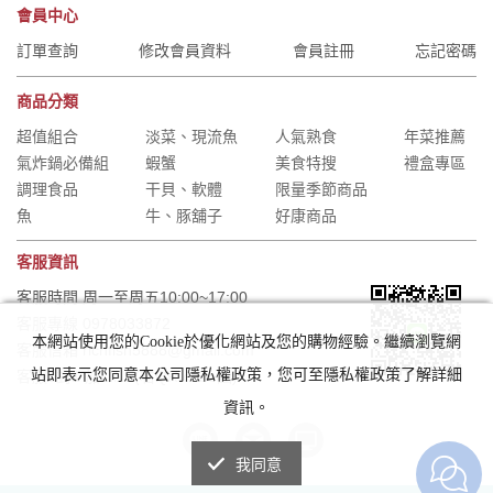
會員中心
訂單查詢
修改會員資料
會員註冊
忘記密碼
商品分類
超值組合
淡菜、現流魚
人氣熟食
年菜推薦
氣炸鍋必備組
蝦蟹
美食特搜
禮盒專區
調理食品
干貝、軟體
限量季節商品
魚
牛、豚舖子
好康商品
客服資訊
客服時間 周一至周五10:00~17:00
客服專線 0978033872
本網站使用您的Cookie於優化網站及您的購物經驗。繼續瀏覽網
客服信箱 richfish5888@gmail.com
站即表示您同意本公司隱私權政策，您可至隱私權政策了解詳細
客服1對1 加LINE(右QR code圖)
資訊。
我同意