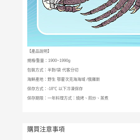
【產品說明】
規格∕重量：1900~1990g
包裝方式：半對/袋 代客分切
海鮮產地：野生 鄂霍次克海海域 /俄羅斯
保存方式：-18℃ 以下冷凍保存
保存期限：一年料理方式：燒烤、煎炒、蒸煮
購買注意事項