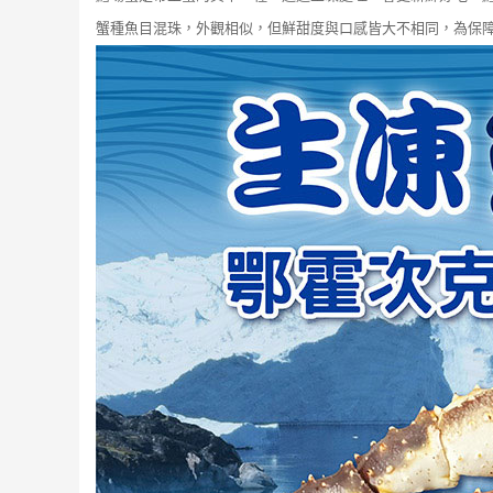
蟹種魚目混珠，外觀相似，但鮮甜度與口感皆大不相同，為保障