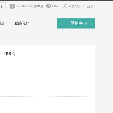
魚子
草蝦
Facebook粉絲專頁
明蝦
LINE
會員登入
註冊
／
購物車
(
0
)
知
聯絡我們
990g