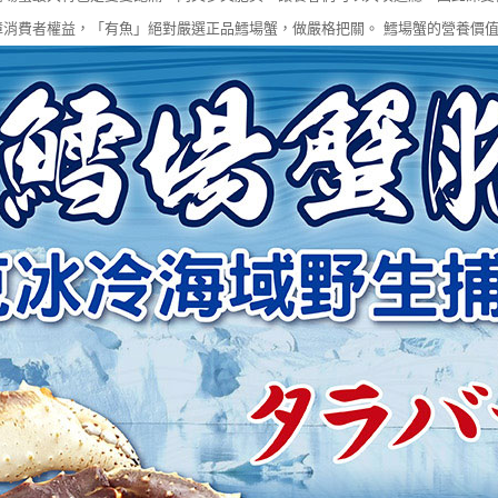
消費者權益，「有魚」絕對嚴選正品鱈場蟹，做嚴格把關。 鱈場蟹的營養價