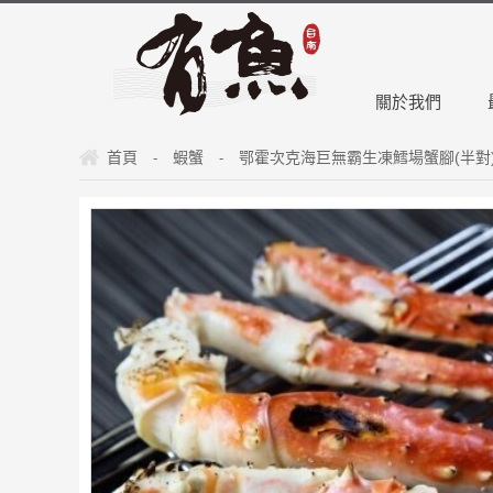
關於我們
首頁
蝦蟹
鄂霍次克海巨無霸生凍鱈場蟹腳(半對)19
-
-