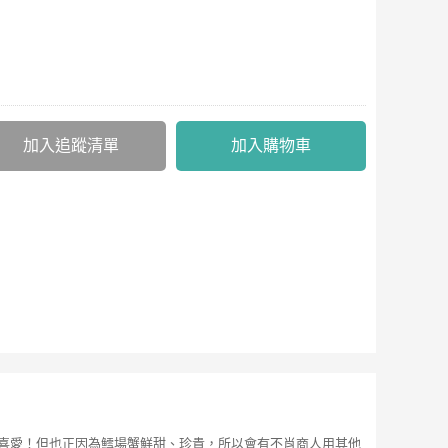
加入追蹤清單
加入購物車
喜愛！但也正因為鱈場蟹鮮甜、珍貴，所以會有不肖商人用其他