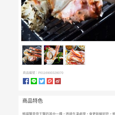
商品編號：P0116900328070
商品特色
鱈場蟹是帝王蟹的其中一種，透過生凍處理，會更新鮮好吃，