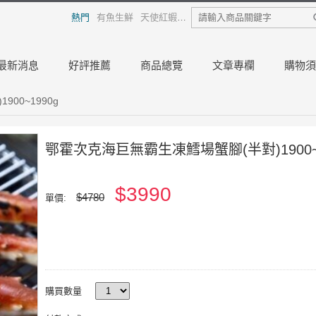
熱門
有魚生鮮
天使紅蝦
熟白蝦
龍膽石斑
日本干貝
烏
最新消息
好評推薦
商品總覽
文章專欄
購物須
00~1990g
鄂霍次克海巨無霸生凍鱈場蟹腳(半對)1900~1
$3990
$4780
單價:
購買數量